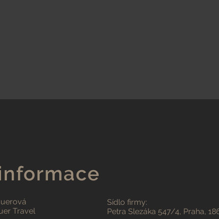
 informace
auerová
Sídlo firmy:
er Travel
Petra Slezáka 547/4, Praha, 18