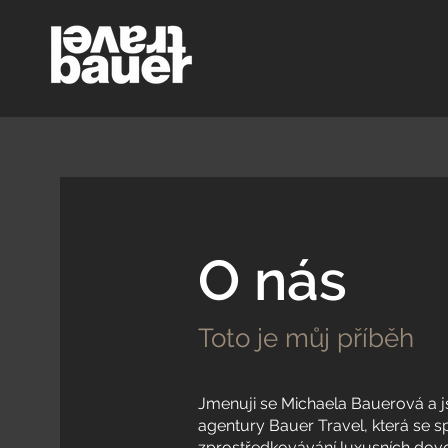
O nás
Toto je můj příběh
Jmenuji se Michaela Bauerová a j
agentury Bauer Travel, která se sp
zprostředkovávání luxusních dovo