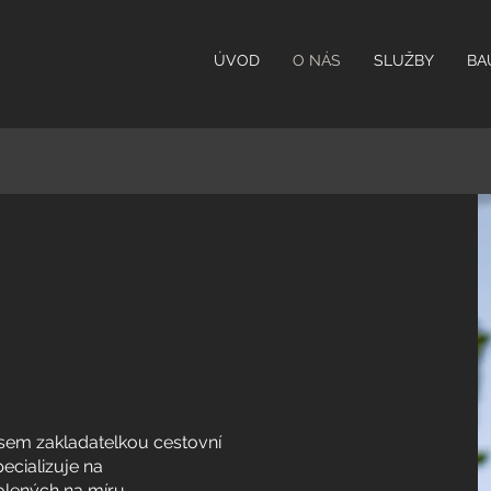
ÚVOD
O NÁS
SLUŽBY
BA
sem zakladatelkou cestovní
ecializuje na
lených na míru.