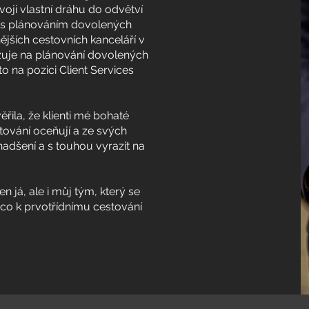
svoji vlastní dráhu do odvětví
i s plánováním dovolených
nějších cestovních kanceláří v
izuje na plánování dovolených
to na pozici Client Services
ěřila, že klienti mé bohaté
tování oceňují a ze svých
nadšení a s touhou vyrazit na
n já, ale i můj tým, který se
co k prvotřídnímu cestování