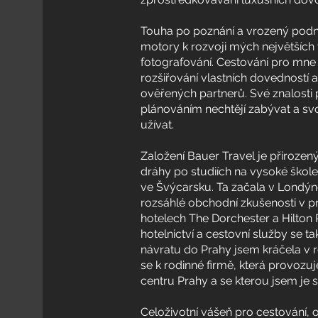
Touha po poznání a vrozený podni
motory k rozvoji mých největších 
fotografování. Cestování pro mne b
rozšiřování vlastních dovedností a 
ověřených partnerů. Své znalosti p
plánováním nechtějí zabývat a svo
užívat.
Založení Bauer Travel je přiroze
dráhy po studiích na vysoké škol
ve Švýcarsku. Ta začala v Londýn
rozsáhlé obchodní zkušenosti v p
hotelech The Dorchester a Hilton 
hotelnictví a cestovní služby se ta
návratu do Prahy jsem kráčela v r
se k rodinné firmě, která provozuj
centru Prahy a se kterou jsem je s
Celoživotní vášeň pro cestování, 