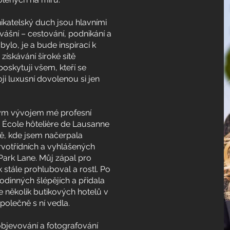
katelský duch jsou hlavními
vášní – cestování, podnikání a
ylo, je a bude inspirací k
získávání široké sítě
oskytuji všem, kteří se
ji luxusní dovolenou si jen
ným vývojem mé profesní
e École hôtelière de Lausanne
ě, kde jsem načerpala
rvotřídních a vyhlášených
Park Lane. Můj zápal pro
k stále prohluboval a rostl. Po
odinných šlépějích a přidala
e několik butikových hotelů v
polečně s ní vedla.
objevování a fotografování